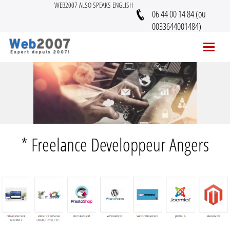
WEB2007 ALSO SPEAKS ENGLISH
06 44 00 14 84 (ou
0033644001484)
* Freelance Developpeur Angers