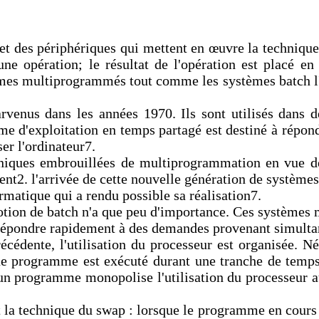
t des périphériques qui mettent en œuvre la techniqu
une opération; le résultat de l'opération est placé e
tèmes multiprogrammés tout comme les systèmes batch l'
enus dans les années 1970. Ils sont utilisés dans des 
e d'exploitation en temps partagé est destiné à répond
ser l'ordinateur7.
ues embrouillées de multiprogrammation en vue de per
t2. l'arrivée de cette nouvelle génération de systèmes
rmatique qui a rendu possible sa réalisation7.
notion de batch n'a que peu d'importance. Ces systèmes
 répondre rapidement à des demandes provenant simulta
cédente, l'utilisation du processeur est organisée. 
e programme est exécuté durant une tranche de temps 
 programme monopolise l'utilisation du processeur au s
t la technique du swap : lorsque le programme en cours