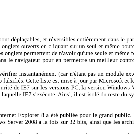
sont déplaçables, et réversibles entièrement dans le p
es onglets ouverts en cliquant sur un seul et même bout
s onglets permettent de n'avoir qu'une seule et même fe
ns le navigateur pour en permettre un meilleur contrôl
rifier instantanément (car n'étant pas un module exter
b falsifiés. Cette liste est mise à jour par Microsoft et l
rité de IE7 sur les versions PC, la version Windows Vis
 laquelle IE7 s'exécute. Ainsi, il est isolé du reste du 
Internet Explorer 8 a été publiée pour le grand publi
rver 2008 à la fois sur 32 bits, ainsi que les archite