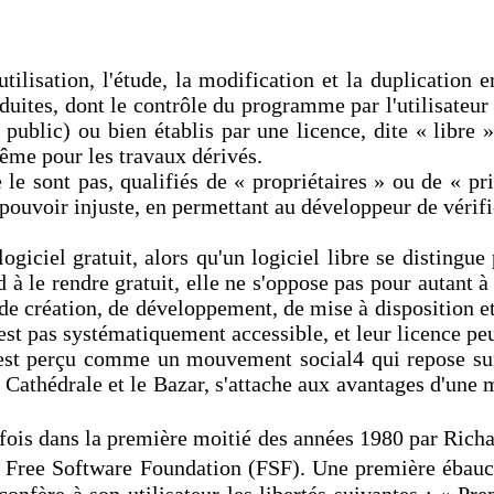
utilisation, l'étude, la modification et la duplication
nduites, dont le contrôle du programme par l'utilisateur 
blic) ou bien établis par une licence, dite « libre »,
même pour les travaux dérivés.
e le sont pas, qualifiés de « propriétaires » ou de « pr
uvoir injuste, en permettant au développeur de vérifier 
giciel gratuit, alors qu'un logiciel libre se distingue p
d à le rendre gratuit, elle ne s'oppose pas pour autant à
 création, de développement, de mise à disposition et d
est pas systématiquement accessible, et leur licence peut
 est perçu comme un mouvement social4 qui repose sur l
a Cathédrale et le Bazar, s'attache aux avantages d'une
e fois dans la première moitié des années 1980 par Rich
 Free Software Foundation (FSF). Une première ébauche
 confère à son utilisateur les libertés suivantes : « P