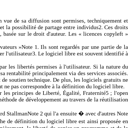
 en vue de sa diffusion sont permises, techniquement et
et la possibilité de partage entre individus2. Ces droits
 basée sur le droit d'auteur. Les « licences copyleft »
ivateurs »Note 1. Ils sont regardés par une partie de la
l'utilisateur3. Le logiciel libre est souvent identifié à
ar les libertés permises à l'utilisateur. Si la nature du
 sa rentabilité principalement via des services associés.
e soutien technique. De plus, les logiciels gratuits ne
 ne pas correspondre à la définition du logiciel libre.
es principes de Liberté, Égalité, Fraternité5 ; l'open
 méthode de développement au travers de la réutilisation
ard StallmanNote 2 qui l'a ensuite � avec d'autres Note
 de définition du logiciel libre est ainsi proposée en
remièrement, la liberté de copier un programme et de le