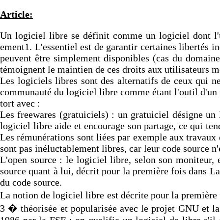
Article:
Un logiciel libre se définit comme un logiciel dont l'
ement1. L'essentiel est de garantir certaines libertés i
peuvent être simplement disponibles (cas du domaine pu
témoignent le maintien de ces droits aux utilisateurs 
Les logiciels libres sont des alternatifs de ceux qui n
communauté du logiciel libre comme étant l'outil d'un po
tort avec :
Les freewares (gratuiciels) : un gratuiciel désigne un lo
logiciel libre aide et encourage son partage, ce qui ten
Les rémunérations sont liées par exemple aux travaux de
sont pas inéluctablement libres, car leur code source n'
L'open source : le logiciel libre, selon son moniteur,
source quant à lui, décrit pour la première fois dans L
du code source.
La notion de logiciel libre est décrite pour la premièr
3 � théorisée et popularisée avec le projet GNU et la
1986 par la FSF ; on qualifie un logiciel de libre s'il