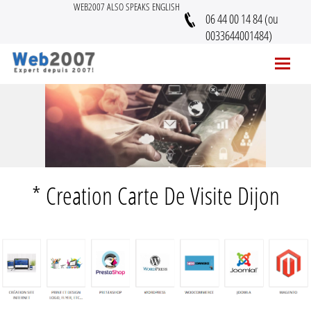
WEB2007 ALSO SPEAKS ENGLISH
06 44 00 14 84 (ou
0033644001484)
* Creation Carte De Visite Dijon