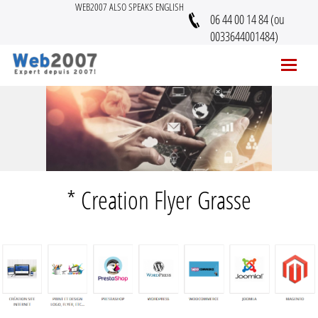
WEB2007 ALSO SPEAKS ENGLISH
06 44 00 14 84 (ou
0033644001484)
* Creation Flyer Grasse