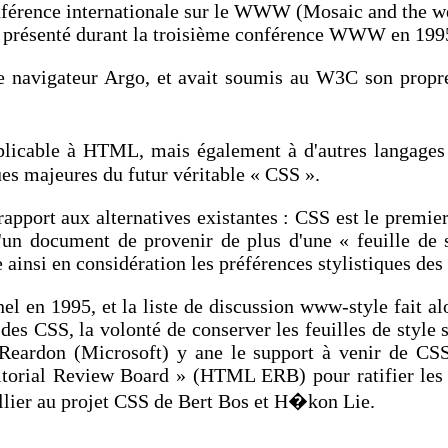
conférence internationale sur le WWW (Mosaic and the w
est présenté durant la troisième conférence WWW en 199
r le navigateur Argo, et avait soumis au W3C son prop
plicable à HTML, mais également à d'autres langages
ques majeures du futur véritable « CSS ».
pport aux alternatives existantes : CSS est le premier 
 d'un document de provenir de plus d'une « feuille de 
insi en considération les préférences stylistiques des a
n 1995, et la liste de discussion www-style fait alor
es CSS, la volonté de conserver les feuilles de style 
eardon (Microsoft) y ane le support à venir de CSS, 
ditorial Review Board » (HTML ERB) pour ratifier le
allier au projet CSS de Bert Bos et H�kon Lie.