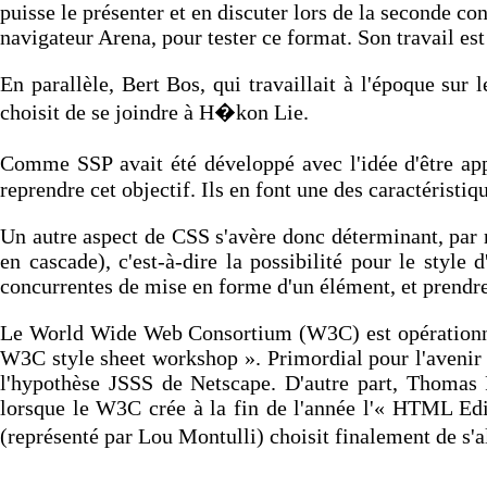
puisse le présenter et en discuter lors de la seconde 
navigateur Arena, pour tester ce format. Son travail 
En parallèle, Bert Bos, qui travaillait à l'époque su
choisit de se joindre à H�kon Lie.
Comme SSP avait été développé avec l'idée d'être ap
reprendre cet objectif. Ils en font une des caractéristi
Un autre aspect de CSS s'avère donc déterminant, par ra
en cascade), c'est-à-dire la possibilité pour le style
concurrentes de mise en forme d'un élément, et prendre a
Le World Wide Web Consortium (W3C) est opérationnel e
W3C style sheet workshop ». Primordial pour l'avenir d
l'hypothèse JSSS de Netscape. D'autre part, Thomas R
lorsque le W3C crée à la fin de l'année l'« HTML E
(représenté par Lou Montulli) choisit finalement de s'
CSS : vers une difficile maturation