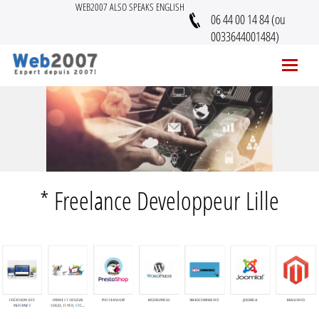
WEB2007 ALSO SPEAKS ENGLISH
06 44 00 14 84 (ou
0033644001484)
* Freelance Developpeur Lille