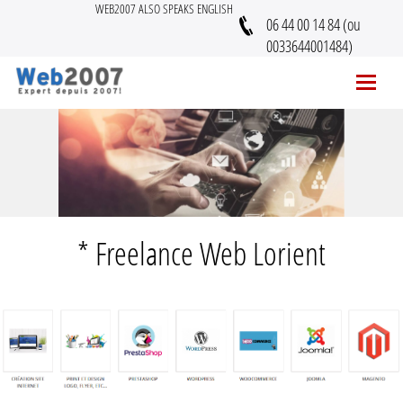
WEB2007 ALSO SPEAKS ENGLISH
06 44 00 14 84 (ou
0033644001484)
* Freelance Web Lorient