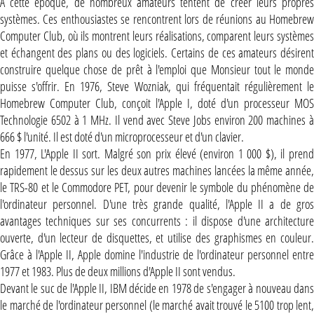
A cette époque, de nombreux amateurs tentent de créer leurs propres
systèmes. Ces enthousiastes se rencontrent lors de réunions au Homebrew
Computer Club, où ils montrent leurs réalisations, comparent leurs systèmes
et échangent des plans ou des logiciels. Certains de ces amateurs désirent
construire quelque chose de prêt à l'emploi que Monsieur tout le monde
puisse s'offrir. En 1976, Steve Wozniak, qui fréquentait régulièrement le
Homebrew Computer Club, conçoit l'Apple I, doté d'un processeur MOS
Technologie 6502 à 1 MHz. Il vend avec Steve Jobs environ 200 machines à
666 $ l'unité. Il est doté d'un microprocesseur et d'un clavier.
En 1977, L'Apple II sort. Malgré son prix élevé (environ 1 000 $), il prend
rapidement le dessus sur les deux autres machines lancées la même année,
le TRS-80 et le Commodore PET, pour devenir le symbole du phénomène de
l'ordinateur personnel. D'une très grande qualité, l'Apple II a de gros
avantages techniques sur ses concurrents : il dispose d'une architecture
ouverte, d'un lecteur de disquettes, et utilise des graphismes en couleur.
Grâce à l'Apple II, Apple domine l'industrie de l'ordinateur personnel entre
1977 et 1983. Plus de deux millions d'Apple II sont vendus.
Devant le suc de l'Apple II, IBM décide en 1978 de s'engager à nouveau dans
le marché de l'ordinateur personnel (le marché avait trouvé le 5100 trop lent,