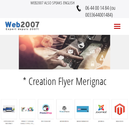
WEB2007 ALSO SPEAKS ENGLISH
06 44 00 14 84 (ou
0033644001484)
* Creation Flyer Merignac