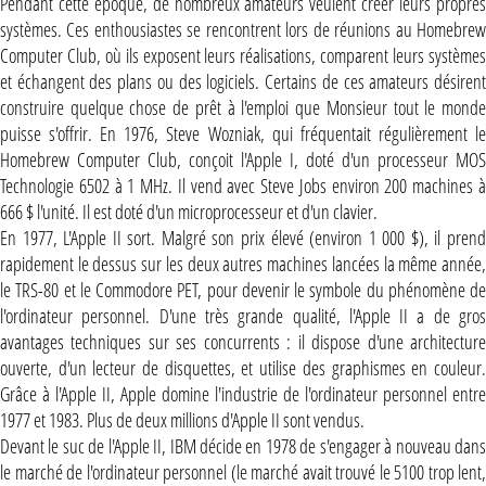
Pendant cette époque, de nombreux amateurs veulent créer leurs propres
systèmes. Ces enthousiastes se rencontrent lors de réunions au Homebrew
Computer Club, où ils exposent leurs réalisations, comparent leurs systèmes
et échangent des plans ou des logiciels. Certains de ces amateurs désirent
construire quelque chose de prêt à l'emploi que Monsieur tout le monde
puisse s'offrir. En 1976, Steve Wozniak, qui fréquentait régulièrement le
Homebrew Computer Club, conçoit l'Apple I, doté d'un processeur MOS
Technologie 6502 à 1 MHz. Il vend avec Steve Jobs environ 200 machines à
666 $ l'unité. Il est doté d'un microprocesseur et d'un clavier.
En 1977, L'Apple II sort. Malgré son prix élevé (environ 1 000 $), il prend
rapidement le dessus sur les deux autres machines lancées la même année,
le TRS-80 et le Commodore PET, pour devenir le symbole du phénomène de
l'ordinateur personnel. D'une très grande qualité, l'Apple II a de gros
avantages techniques sur ses concurrents : il dispose d'une architecture
ouverte, d'un lecteur de disquettes, et utilise des graphismes en couleur.
Grâce à l'Apple II, Apple domine l'industrie de l'ordinateur personnel entre
1977 et 1983. Plus de deux millions d'Apple II sont vendus.
Devant le suc de l'Apple II, IBM décide en 1978 de s'engager à nouveau dans
le marché de l'ordinateur personnel (le marché avait trouvé le 5100 trop lent,