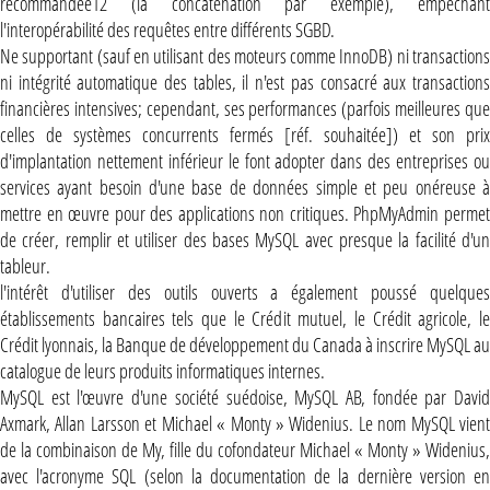
recommandée12 (la concaténation par exemple), empêchant
l'interopérabilité des requêtes entre différents SGBD.
Ne supportant (sauf en utilisant des moteurs comme InnoDB) ni transactions
ni intégrité automatique des tables, il n'est pas consacré aux transactions
financières intensives; cependant, ses performances (parfois meilleures que
celles de systèmes concurrents fermés [réf. souhaitée]) et son prix
d'implantation nettement inférieur le font adopter dans des entreprises ou
services ayant besoin d'une base de données simple et peu onéreuse à
mettre en œuvre pour des applications non critiques. PhpMyAdmin permet
de créer, remplir et utiliser des bases MySQL avec presque la facilité d'un
tableur.
l'intérêt d'utiliser des outils ouverts a également poussé quelques
établissements bancaires tels que le Crédit mutuel, le Crédit agricole, le
Crédit lyonnais, la Banque de développement du Canada à inscrire MySQL au
catalogue de leurs produits informatiques internes.
MySQL est l'œuvre d'une société suédoise, MySQL AB, fondée par David
Axmark, Allan Larsson et Michael « Monty » Widenius. Le nom MySQL vient
de la combinaison de My, fille du cofondateur Michael « Monty » Widenius,
avec l'acronyme SQL (selon la documentation de la dernière version en