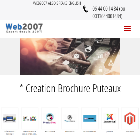
WEB2007 ALSO SPEAKS ENGLISH
06 44 00 14 84 (ou
0033644001484)
* Creation Brochure Puteaux