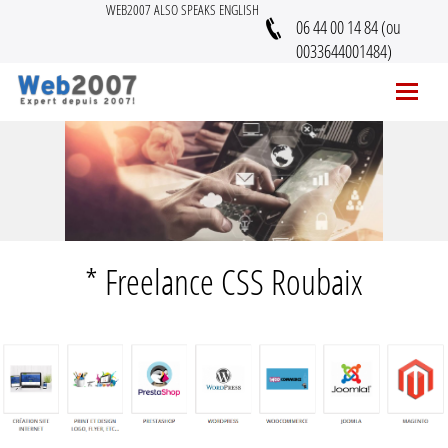
WEB2007 ALSO SPEAKS ENGLISH
06 44 00 14 84 (ou
0033644001484)
* Freelance CSS Roubaix