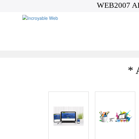
WEB2007 A
* 