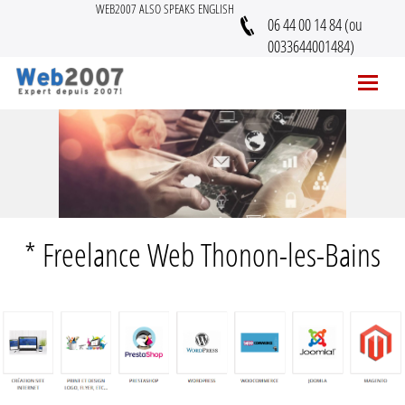
WEB2007 ALSO SPEAKS ENGLISH
06 44 00 14 84 (ou
0033644001484)
* Freelance Web Thonon-les-Bains