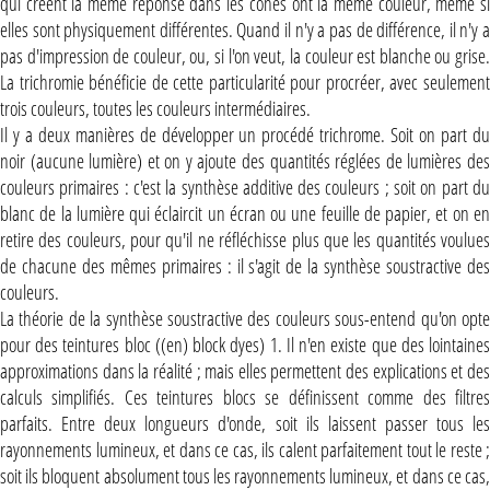
qui créent la même réponse dans les cônes ont la même couleur, même si
elles sont physiquement différentes. Quand il n'y a pas de différence, il n'y a
pas d'impression de couleur, ou, si l'on veut, la couleur est blanche ou grise.
La trichromie bénéficie de cette particularité pour procréer, avec seulement
trois couleurs, toutes les couleurs intermédiaires.
Il y a deux manières de développer un procédé trichrome. Soit on part du
noir (aucune lumière) et on y ajoute des quantités réglées de lumières des
couleurs primaires : c'est la synthèse additive des couleurs ; soit on part du
blanc de la lumière qui éclaircit un écran ou une feuille de papier, et on en
retire des couleurs, pour qu'il ne réfléchisse plus que les quantités voulues
de chacune des mêmes primaires : il s'agit de la synthèse soustractive des
couleurs.
La théorie de la synthèse soustractive des couleurs sous-entend qu'on opte
pour des teintures bloc ((en) block dyes) 1. Il n'en existe que des lointaines
approximations dans la réalité ; mais elles permettent des explications et des
calculs simplifiés. Ces teintures blocs se définissent comme des filtres
parfaits. Entre deux longueurs d'onde, soit ils laissent passer tous les
rayonnements lumineux, et dans ce cas, ils calent parfaitement tout le reste ;
soit ils bloquent absolument tous les rayonnements lumineux, et dans ce cas,