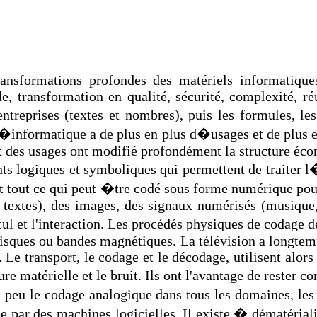
nsformations profondes des matériels informatiques e
, transformation en qualité, sécurité, complexité, réu
treprises (textes et nombres), puis les formules, les
L�informatique a de plus en plus d�usages et de plus en
et des usages ont modifié profondément la structure éc
ts logiques et symboliques qui permettent de traiter 
st tout ce qui peut �tre codé sous forme numérique pou
, textes), des images, des signaux numérisés (musique,
calcul et l'interaction. Les procédés physiques de coda
disques ou bandes magnétiques. La télévision a longte
 Le transport, le codage et le décodage, utilisent alor
 matérielle et le bruit. Ils ont l'avantage de rester c
 peu le codage analogique dans tous les domaines, le
ée par des machines logicielles. Il existe � dématéria