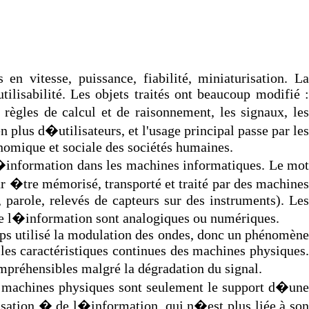
n vitesse, puissance, fiabilité, miniaturisation. La
tilisabilité. Les objets traités ont beaucoup modifié :
 règles de calcul et de raisonnement, les signaux, les
 plus d�utilisateurs, et l'usage principal passe par les
onomique et sociale des sociétés humaines.
l�information dans les machines informatiques. Le mot
r �tre mémorisé, transporté et traité par des machines
 parole, relevés de capteurs sur des instruments). Les
ge de l�information sont analogiques ou numériques.
mps utilisé la modulation des ondes, donc un phénomène
s les caractéristiques continues des machines physiques.
ompréhensibles malgré la dégradation du signal.
s machines physiques sont seulement le support d�une
lisation � de l�information, qui n�est plus liée à son