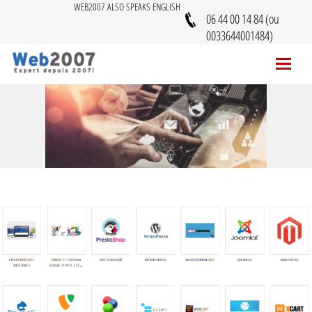
WEB2007 ALSO SPEAKS ENGLISH
06 44 00 14 84 (ou
0033644001484)